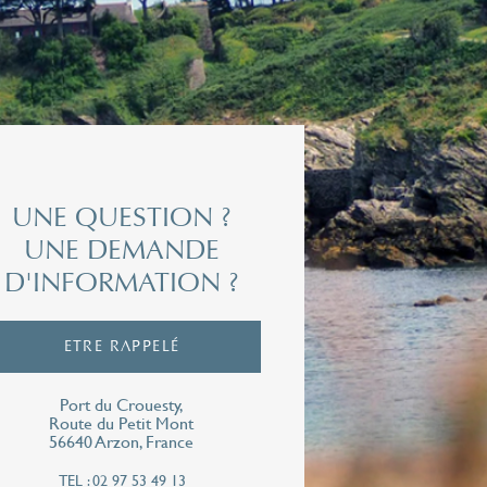
vilité
om*
rénom*
UNE QUESTION ?
UNE DEMANDE
D'INFORMATION ?
ail*
ETRE RAPPELÉ
Port du Crouesty,
léphone*
Route du Petit Mont
56640 Arzon, France
TEL : 02 97 53 49 13