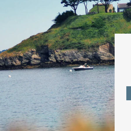
Ci
N
P
Em
Té