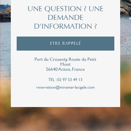
Prénom*
UNE QUESTION ? UNE
DEMANDE
D'INFORMATION ?
Email*
ETRE RAPPELÉ
Téléphone*
Port du Crouesty, Route du Petit
Mont
56640 Arzon, France
TEL : 02 97 53 49 13
J'autorise le Miramar La Cigale à me contacter
reservation@miramar-lacigale.com
de façon personnalisée pour répondre à cette
demande de rappel. Vos données personnelles
ne seront jamais communiqués à des tiers.