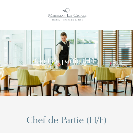
Passer
au
contenu
Chef de partie (H/F)
Chef de Partie (H/F)