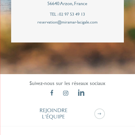
56640 Arzon, France
TEL : 02 97 53 49 13
J'autorise le Miramar La Cigale à me contacter
reservation@miramar-lacigale.com
de façon personnalisée pour répondre à cette
demande de rappel. Vos données personnelles
ne seront jamais communiqués à des tiers.
Suivez-nous sur les réseaux sociaux
REJOINDRE
L'ÉQUIPE