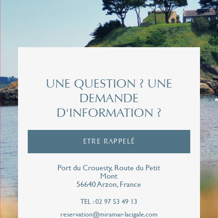
Nom*
Prénom*
UNE QUESTION ? UNE
DEMANDE
D'INFORMATION ?
Email*
ETRE RAPPELÉ
Téléphone*
Port du Crouesty, Route du Petit
Mont
56640 Arzon, France
TEL : 02 97 53 49 13
J'autorise le Miramar La Cigale à me contacter
reservation@miramar-lacigale.com