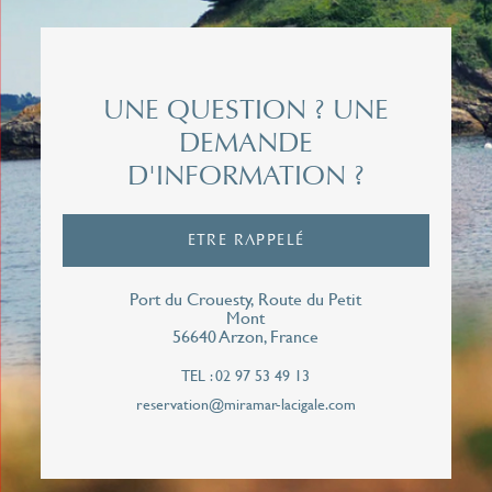
Nom*
Prénom*
UNE QUESTION ? UNE
DEMANDE
D'INFORMATION ?
Email*
ETRE RAPPELÉ
Téléphone*
Port du Crouesty, Route du Petit
Mont
56640 Arzon, France
TEL : 02 97 53 49 13
J'autorise le Miramar La Cigale à me contacter
reservation@miramar-lacigale.com
de façon personnalisée pour répondre à cette
demande de rappel. Vos données personnelles
ne seront jamais communiqués à des tiers.